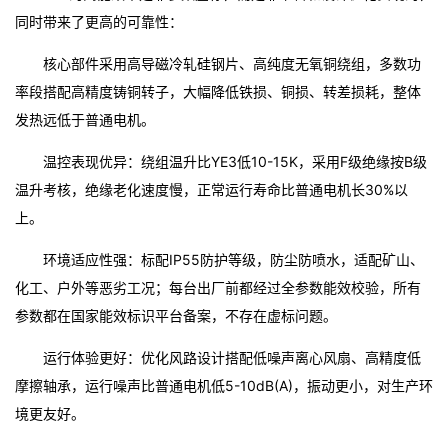
同时带来了更高的可靠性：
核心部件采用高导磁冷轧硅钢片、高纯度无氧铜绕组，多数功
率段搭配高精度铸铜转子，大幅降低铁损、铜损、转差损耗，整体
发热远低于普通电机。
温控表现优异：绕组温升比YE3低10-15K，采用F级绝缘按B级
温升考核，绝缘老化速度慢，正常运行寿命比普通电机长30%以
上。
环境适应性强：标配IP55防护等级，防尘防喷水，适配矿山、
化工、户外等恶劣工况；每台出厂前都经过全参数能效校验，所有
参数都在国家能效标识平台备案，不存在虚标问题。
运行体验更好：优化风路设计搭配低噪声离心风扇、高精度低
摩擦轴承，运行噪声比普通电机低5-10dB(A)，振动更小，对生产环
境更友好。