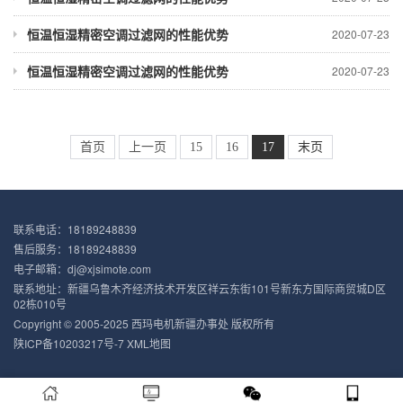
恒温恒湿精密空调过滤网的性能优势
2020-07-23
恒温恒湿精密空调过滤网的性能优势
2020-07-23
首页
上一页
15
16
17
末页
联系电话：18189248839
售后服务：18189248839
电子邮箱：dj@xjsimote.com
联系地址：新疆乌鲁木齐经济技术开发区祥云东街101号新东方国际商贸城D区
02栋010号
Copyright © 2005-2025 西玛电机新疆办事处 版权所有
陕ICP备10203217号-7
XML地图