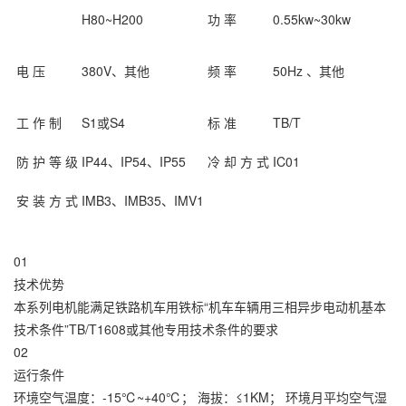
H80~H200
功 率
0.55kw~30kw
电 压
380V、其他
频 率
50Hz 、其他
工 作 制
S1或S4
标 准
TB/T
防 护 等 级
IP44、IP54、IP55
冷 却 方 式
IC01
安 装 方 式
IMB3、IMB35、IMV1
01
技术优势
本系列电机能满足铁路机车用铁标“机车车辆用三相异步电动机基本
技术条件”TB/T1608或其他专用技术条件的要求
02
运行条件
环境空气温度：-15℃~+40℃； 海拔：≤1KM； 环境月平均空气湿