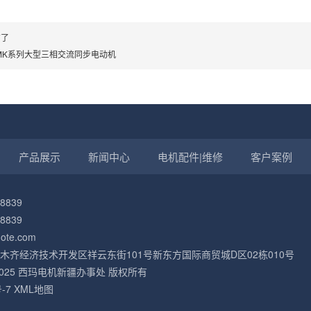
有了
MK系列大型三相交流同步电动机
产品展示
新闻中心
电机配件|维修
客户案例
8839
8839
te.com
木齐经济技术开发区祥云东街101号新东方国际商贸城D区02栋010号
005-2025 西玛电机新疆办事处 版权所有
-7
XML地图