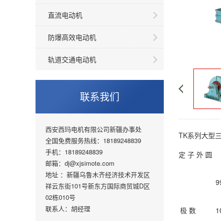
直流电动机
防爆高效电动机
轨道交通电动机
联系我们
西安西玛电机有限公司新疆办事处
TK系列大型
全国免费服务热线：18189248839
手机：18189248839
定 子 外 圆
邮箱：dj@xjsimote.com
地址 ：新疆乌鲁木齐经济技术开发区
9
祥云东街101号新东方国际商贸城D区
02栋010号
联系人：胡经理
极 数
1