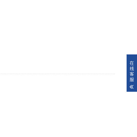
在
线
客
服