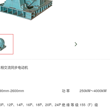
三相交流同步电动机
90mm-2600mm
功 率
250kW～4000kW
0P、12P、14P、16P、18P、20P、24P
绝 缘 等 级
155（F）级