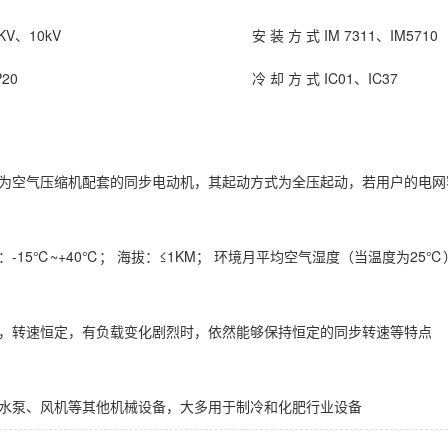
KV、10kV
安 装 方 式
IM 7311、IM5710
P20
冷 却 方 式
IC01、IC37
为空气压缩机配套的同步电动机，其起动方式为全压起动，若用户的电网
-15℃~+40℃； 海拔：≤1KM； 环境月平均空气湿度（当温度为25℃）
，转速恒定，有负载变化剧烈时，依然能够保持恒定的同步转速等特点
动水泵、风机等其他机械设备，大多用于制冷和化肥行业设备