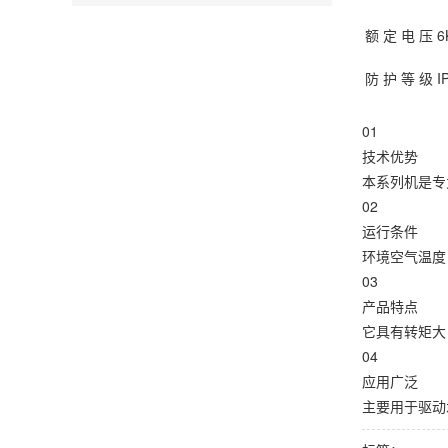
额 定 电 压
6
防 护 等 级
I
01
技术优势
本系列机是专
02
运行条件
环境空气温度：
03
产品特点
它具有转矩大
04
应用广泛
​主要用于驱