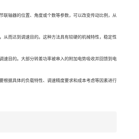
调节联轴器的位置、角度或个数等参数，可以改变传动比例，从
数，从而达到调速目的。这种方法具有较硬的机械特性，稳定性
到调速目的。大部分转差功率被串入的附加电势吸收并回馈到电
要根据具体的负载特性、调速精度要求和成本考虑等因素进行