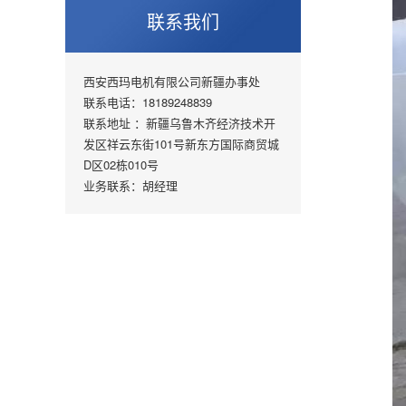
联系我们
西安西玛电机有限公司新疆办事处
联系电话：18189248839
联系地址 ：新疆乌鲁木齐经济技术开
发区祥云东街101号新东方国际商贸城
D区02栋010号
业务联系：胡经理