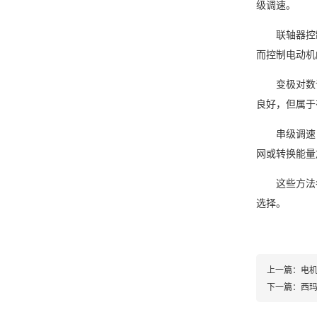
级调速。
联轴器控
而控制电动机
变极对数
良好，但属于
串级调速
网或转换能量
这些方法
选择。
上一篇：
电
下一篇：
西