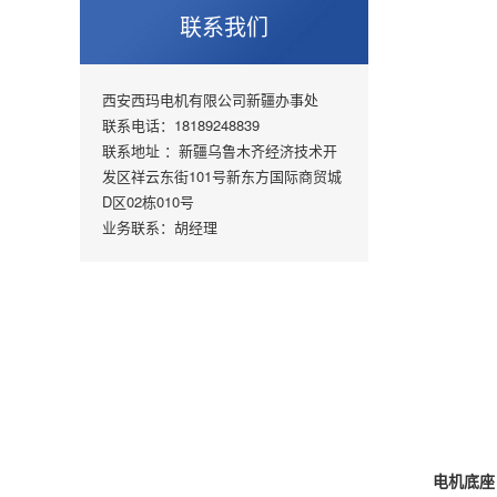
联系我们
西安西玛电机有限公司新疆办事处
联系电话：18189248839
联系地址 ：新疆乌鲁木齐经济技术开
发区祥云东街101号新东方国际商贸城
D区02栋010号
业务联系：胡经理
电机底座