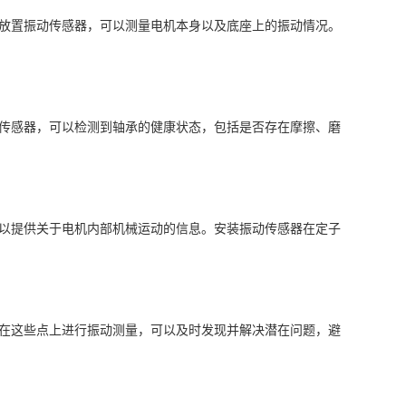
放置振动传感器，可以测量电机本身以及底座上的振动情况。
传感器，可以检测到轴承的健康状态，包括是否存在摩擦、磨
以提供关于电机内部机械运动的信息。安装振动传感器在定子
在这些点上进行振动测量，可以及时发现并解决潜在问题，避