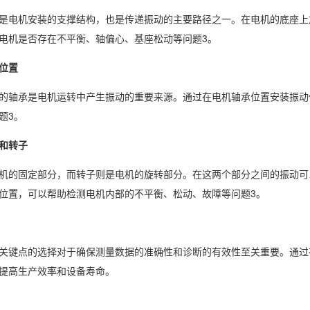
是电机安装的支撑结构，也是传递振动的主要路径之一。在电机的底座上
电机是否存在不平衡、轴偏心、基座松动等问题3。
位置
的轴承是电机运转中产生振动的重要来源。通过在电机轴承位置安装振动
题3。
和转子
机的固定部分，而转子则是电机的旋转部分。在这两个部分之间的振动可
位置，可以帮助检测电机内部的不平衡、松动、故障等问题3。
关键点的选择对于确保测量数据的准确性和诊断的有效性至关重要。通过
提高生产效率和设备寿命。