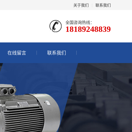
关于我们
|
联系我们
全国咨询热线：
18189248839
在线留言
联系我们