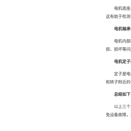
电机底座
这有助于检测
电机轴承
电机内部
损、损坏等问
电机定子
定子是电
和转子附近的
总结如下
以上三个
免设备故障，